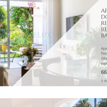
A
D
R
R
B
Apa
Ref
(Ma
baja
66
3 d