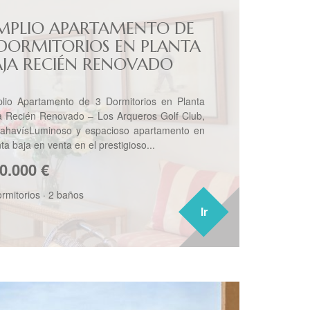
MPLIO APARTAMENTO DE
 DORMITORIOS EN PLANTA
AJA RECIÉN RENOVADO
lio Apartamento de 3 Dormitorios en Planta
a Recién Renovado – Los Arqueros Golf Club,
ahavísLuminoso y espacioso apartamento en
ta baja en venta en el prestigioso...
0.000
€
ormitorios
·
2 baños
Ir
Ir