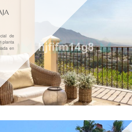
AJA
cial de
n planta
giada en