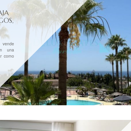
AJA
GOS,
vende
on una
ar como