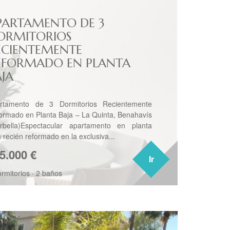
PARTAMENTO DE 3
ORMITORIOS
ECIENTEMENTE
EFORMADO EN PLANTA
AJA
rtamento de 3 Dormitorios Recientemente
ormado en Planta Baja – La Quinta, Benahavís
rbella)Espectacular apartamento en planta
 recién reformado en la exclusiva...
5.000
€
Ir
Ir
ormitorios
·
2 baños