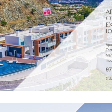
A
C
E
1
Apa
Ter
Mar
mod
97
3 d