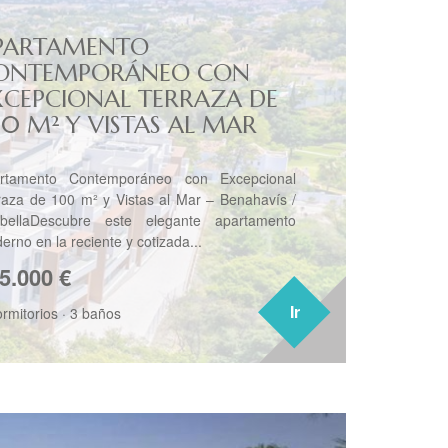
PARTAMENTO
ONTEMPORÁNEO CON
XCEPCIONAL TERRAZA DE
00 M² Y VISTAS AL MAR
rtamento Contemporáneo con Excepcional
raza de 100 m² y Vistas al Mar – Benahavís /
bellaDescubre este elegante apartamento
erno en la reciente y cotizada...
5.000
€
Ir
Ir
ormitorios
·
3 baños