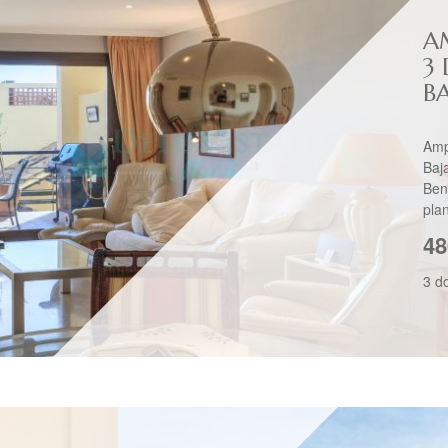
A
3
B
Amp
Baj
Ben
plan
48
3 d