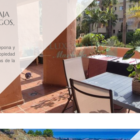
AJA
GOS,
tepona y
opiedad
s de la