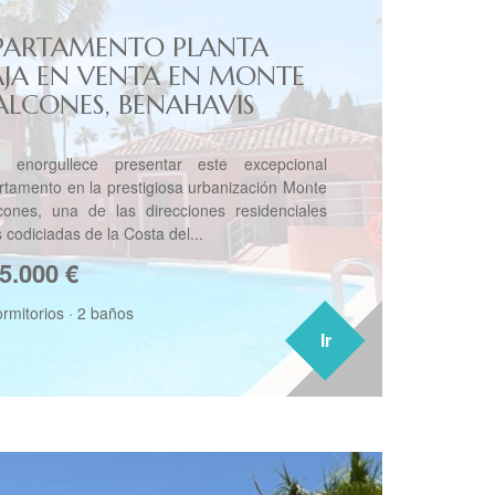
PARTAMENTO PLANTA
AJA EN VENTA EN MONTE
ALCONES, BENAHAVIS
 enorgullece presentar este excepcional
rtamento en la prestigiosa urbanización Monte
cones, una de las direcciones residenciales
 codiciadas de la Costa del...
5.000
€
ormitorios
·
2 baños
Ir
Ir