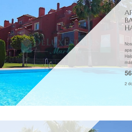
A
B
H
Nos
apa
Hal
más
56
2 d