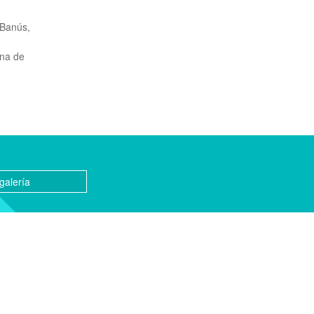
 Banús,
.
una de
galería