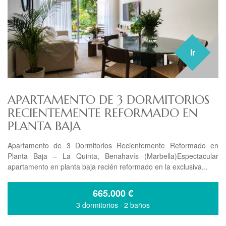
Ir
APARTAMENTO DE 3 DORMITORIOS
RECIENTEMENTE REFORMADO EN
PLANTA BAJA
Apartamento de 3 Dormitorios Recientemente Reformado en
Planta Baja – La Quinta, Benahavís (Marbella)Espectacular
apartamento en planta baja recién reformado en la exclusiva...
665.000
€
3 dormitorios
·
2 baños