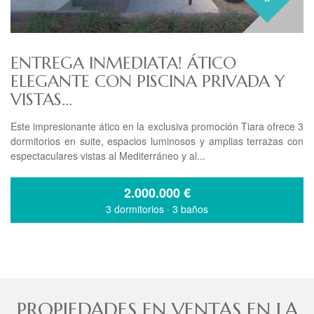
ENTREGA INMEDIATA! ÁTICO
ELEGANTE CON PISCINA PRIVADA Y
VISTAS...
Este impresionante ático en la exclusiva promoción Tiara ofrece 3
dormitorios en suite, espacios luminosos y amplias terrazas con
espectaculares vistas al Mediterráneo y al...
2.000.000
€
3 dormitorios
·
3 baños
PROPIEDADES EN VENTAS EN LA