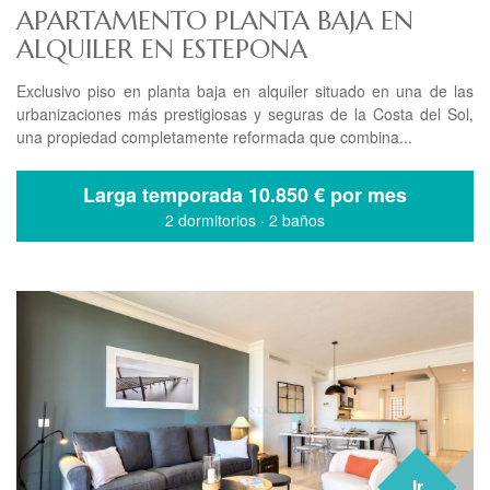
APARTAMENTO PLANTA BAJA EN
ALQUILER EN ESTEPONA
Exclusivo piso en planta baja en alquiler situado en una de las
urbanizaciones más prestigiosas y seguras de la Costa del Sol,
una propiedad completamente reformada que combina...
Larga temporada
10.850 € por mes
2 dormitorios
·
2 baños
Ir