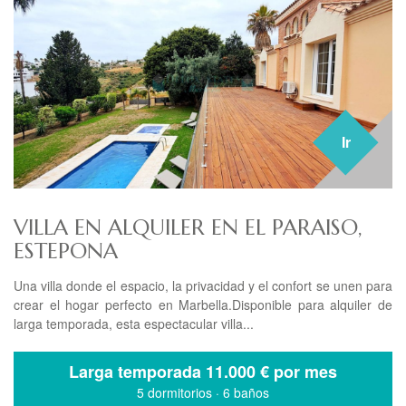
Ir
VILLA EN ALQUILER EN EL PARAISO,
ESTEPONA
Una villa donde el espacio, la privacidad y el confort se unen para
crear el hogar perfecto en Marbella.Disponible para alquiler de
larga temporada, esta espectacular villa...
Larga temporada
11.000 € por mes
5 dormitorios
·
6 baños