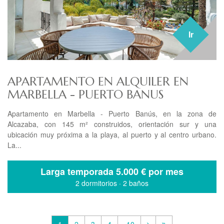
Ir
APARTAMENTO EN ALQUILER EN
MARBELLA - PUERTO BANUS
Apartamento en Marbella - Puerto Banús, en la zona de
Alcazaba, con 145 m² construidos, orientación sur y una
ubicación muy próxima a la playa, al puerto y al centro urbano.
La...
Larga temporada
5.000 € por mes
2 dormitorios
·
2 baños
1
2
3
4
.. 10