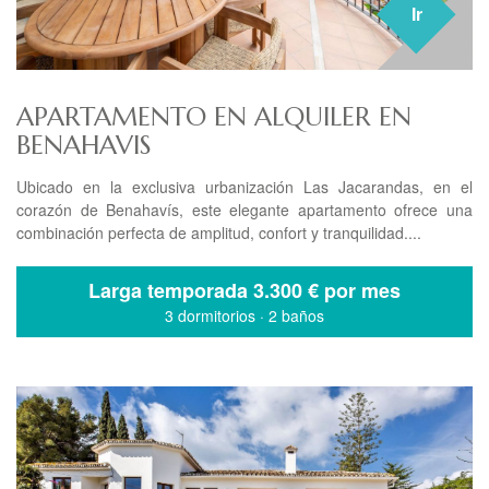
Ir
APARTAMENTO EN ALQUILER EN
BENAHAVIS
Ubicado en la exclusiva urbanización Las Jacarandas, en el
corazón de Benahavís, este elegante apartamento ofrece una
combinación perfecta de amplitud, confort y tranquilidad....
Larga temporada
3.300 € por mes
3 dormitorios
·
2 baños