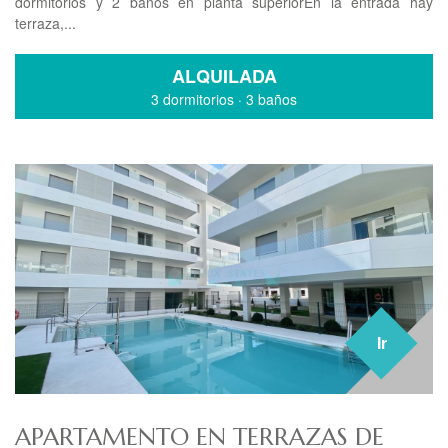
dormitorios y 2 baños en planta superiorEn la entrada hay
terraza,...
ALQUILADA
3 dormitorios
·
3 baños
Ir
APARTAMENTO EN TERRAZAS DE