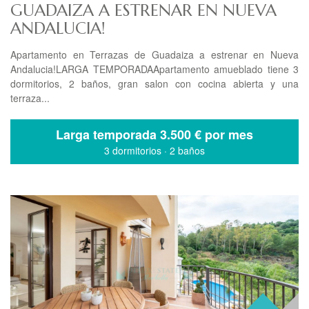
GUADAIZA A ESTRENAR EN NUEVA
ANDALUCIA!
Apartamento en Terrazas de Guadaiza a estrenar en Nueva
Andalucia!LARGA TEMPORADAApartamento amueblado tiene 3
dormitorios, 2 baños, gran salon con cocina abierta y una
terraza...
Larga temporada
3.500 € por mes
3 dormitorios
·
2 baños