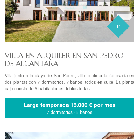
Ir
VILLA EN ALQUILER EN SAN PEDRO
DE ALCANTARA
Villa junto a la playa de San Pedro, villa totalmente renovada en
dos plantas con 7 dormitorios, 7 baños, todos en suite. La planta
baja consta de 5 habitaciones dobles todas...
Larga temporada
15.000 € por mes
7 dormitorios
·
8 baños