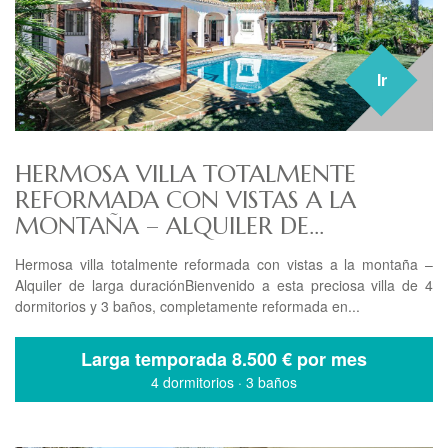
Ir
HERMOSA VILLA TOTALMENTE
REFORMADA CON VISTAS A LA
MONTAÑA – ALQUILER DE...
Hermosa villa totalmente reformada con vistas a la montaña –
Alquiler de larga duraciónBienvenido a esta preciosa villa de 4
dormitorios y 3 baños, completamente reformada en...
Larga temporada
8.500 € por mes
4 dormitorios
·
3 baños