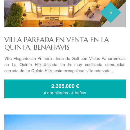
Ir
VILLA PAREADA EN VENTA EN LA
QUINTA, BENAHAVIS
Villa Elegante en Primera Línea de Golf con Vistas Panorámicas
en La Quinta HillsUbicada en la muy codiciada comunidad
cerrada de La Quinta Hills, esta excepcional villa adosada...
2.395.000
€
4 dormitorios
·
4 baños