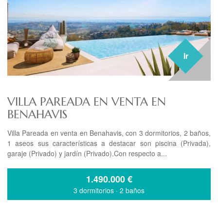
Ir
VILLA PAREADA EN VENTA EN
BENAHAVIS
Villa Pareada en venta en Benahavis, con 3 dormitorios, 2 baños,
1 aseos sus características a destacar son piscina (Privada),
garaje (Privado) y jardín (Privado).Con respecto a...
1.490.000
€
3 dormitorios
·
2 baños