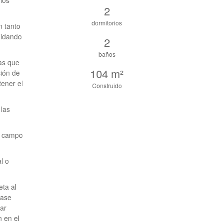
los
2
dormitorios
n tanto
uidando
2
baños
tas que
104 m²
ción de
tener el
Construido
 las
al campo
l o
eta al
base
tar
n en el