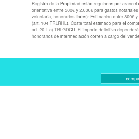
Registro de la Propiedad están regulados por arancel
orientativa entre 500€ y 2.000€ para gastos notariales 
voluntaria, honorarios libres): Estimación entre 300€ y
(art. 104
TRLRHL
). Coste total estimado para el compr
‌art. ‌20.1.c)
TRLGDCU
. ‌El ‌importe ‌definitivo ‌depende
‌honorarios de intermediación ‌corren ‌a ‌cargo ‌del ‌ven
compar