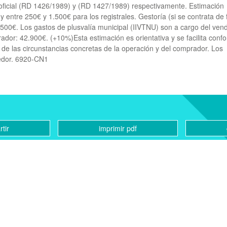
 oficial (RD 1426/1989) y (RD 1427/1989) respectivamente. Estimación
y entre 250€ y 1.500€ para los registrales. Gestoría (si se contrata de
 500€. Los gastos de plusvalía municipal (
IIVTNU
) son a cargo del ven
ador: 42.900€. (+10%)Esta estimación es orientativa y se facilita ‌confo
rá ‌de las ‌circunstancias concretas de ‌la operación ‌y ‌del comprador. ‌Los
dedor. ‌6920-CN1
tir
imprimir pdf
CONTACTO