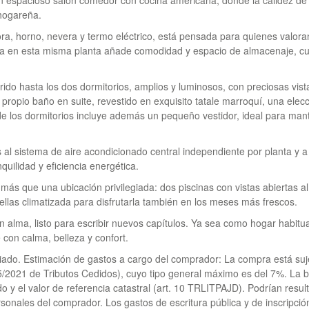
 un espacioso salón comedor con cocina americana, donde la calidez de 
hogareña.
ora, horno, nevera y termo eléctrico, está pensada para quienes valora
nsa en esta misma planta añade comodidad y espacio de almacenaje, c
rrido hasta los dos dormitorios, amplios y luminosos, con preciosas vis
 propio baño en suite, revestido en exquisito tatale marroquí, una elec
e los dormitorios incluye además un pequeño vestidor, ideal para man
s al sistema de aire acondicionado central independiente por planta y a
uilidad y eficiencia energética.
ás que una ubicación privilegiada: dos piscinas con vistas abiertas 
 ellas climatizada para disfrutarla también en los meses más frescos.
 alma, listo para escribir nuevos capítulos. Ya sea como hogar habitua
 con calma, belleza y confort.
iado. Estimación de gastos a cargo del comprador: La compra está suj
 5/2021 de Tributos Cedidos), cuyo tipo general máximo es del 7%. La 
o y el valor de referencia catastral (art. 10
TRLITPAJD
). Podrían resul
rsonales del comprador. Los gastos de escritura pública y de inscripció