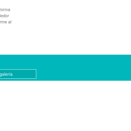
 forma
dedor
rme ‌al
galería