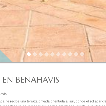
 EN BENAHAVIS
havís
a, te recibe una terraza privada orientada al sur, donde el sol acarici