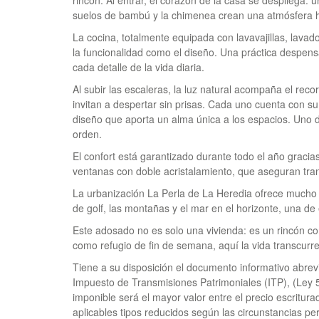
rincón. Al entrar, el corazón de la casa se despliega:
suelos de bambú y la chimenea crean una atmósfera 
La cocina, totalmente equipada con lavavajillas, lavad
la funcionalidad como el diseño. Una práctica despe
cada detalle de la vida diaria.
Al subir las escaleras, la luz natural acompaña el reco
invitan a despertar sin prisas. Cada uno cuenta con su
diseño que aporta un alma única a los espacios. Uno d
orden.
El confort está garantizado durante todo el año gracia
ventanas con doble acristalamiento, que aseguran tranq
La urbanización La Perla de La Heredia ofrece mucho m
de golf, las montañas y el mar en el horizonte, una de
Este adosado no es solo una vivienda: es un rincón con
como refugio de fin de semana, aquí la vida transcurre
Tiene a su disposición el documento informativo abrev
Impuesto de Transmisiones Patrimoniales (
ITP
), (Ley
imponible será el mayor valor entre el precio escriturad
aplicables tipos reducidos según las circunstancias pe