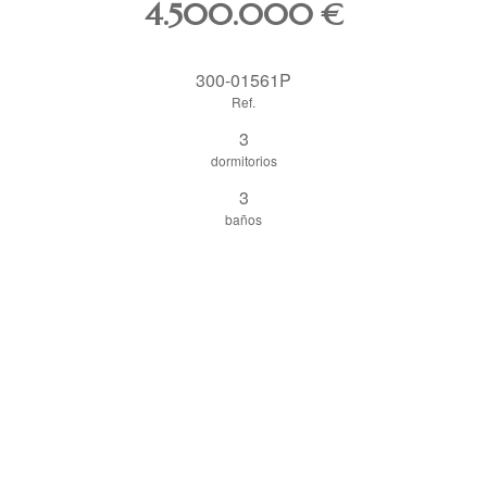
4.500.000
€
300-01561P
Ref.
3
dormitorios
3
baños
185 m²
Construido
compartir
imprimir pdf